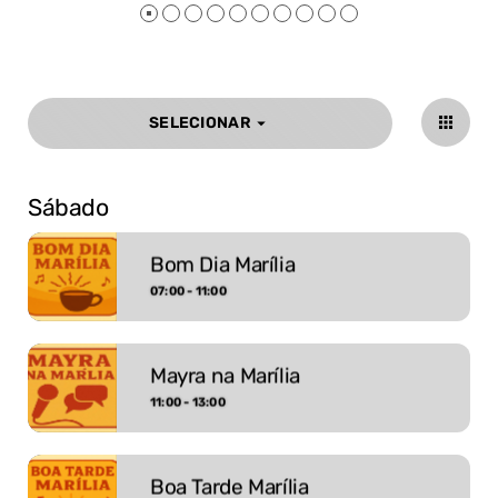
SELECIONAR
arrow_drop_down
Sábado
Bom Dia Marília
07:00 - 11:00
Mayra na Marília
11:00 - 13:00
Boa Tarde Marília