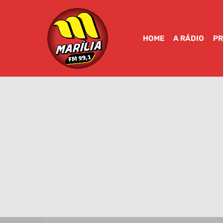
HOME
A RÁDIO
P